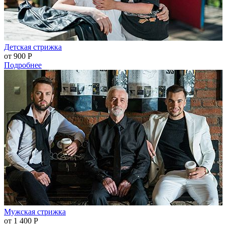
Детская стрижка
от 900
Р
Подробнее
Мужская стрижка
от 1 400
Р