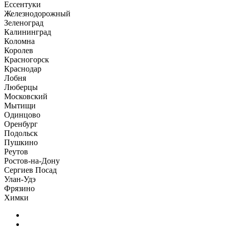
Ессентуки
Железнодорожный
Зеленоград
Калининград
Коломна
Королев
Красногорск
Краснодар
Лобня
Люберцы
Московский
Мытищи
Одинцово
Оренбург
Подольск
Пушкино
Реутов
Ростов-на-Дону
Сергиев Посад
Улан-Удэ
Фрязино
Химки
Главная
Образы